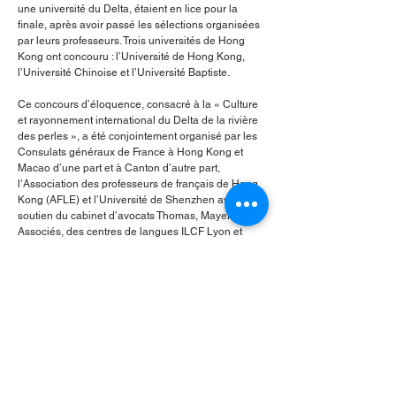
une université du Delta, étaient en lice pour la
finale, après avoir passé les sélections organisées
par leurs professeurs. Trois universités de Hong
Kong ont concouru : l’Université de Hong Kong,
l’Université Chinoise et l’Université Baptiste.
Ce concours d’éloquence, consacré à la « Culture
et rayonnement international du Delta de la rivière
des perles », a été conjointement organisé par les
Consulats généraux de France à Hong Kong et
Macao d’une part et à Canton d’autre part,
l’Association des professeurs de français de Hong
Kong (AFLE) et l’Université de Shenzhen avec le
soutien du cabinet d’avocats Thomas, Mayer &
Associés, des centres de langues ILCF Lyon et
Inflexyon et de la librairie Parenthèses.
L’ensemble des professeurs du programme de
Français de HKU adressent toutes leurs félicitations
à notre candidate, mademoiselle Mandy Ng Ching
Ting, pour sa très belle prestation !
< Previous
Next >