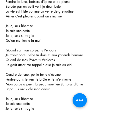
Fendre la lune, baisers d'épine et de plume
Bercée par un petit vent je déambule
La vie est triste comme un verre de grenadine
Aimer c'est pleurer quand on s'incline
Je je, suis libertine
Je suis une catin
Je je, suis si fragile
Qu'on me tienne la main
Quand sur mon corps, tu t'endors
Je m'évapore, bébé tu dors et moi j'attends l'aurore
Quand de mes lèvres tu t'enlèves
un goût amer me rappelle que je suis au ciel
Cendre de lune, petite bulle d'écume
Perdue dans le vent je brûle et je m'enrhume
Mon corps a peur, la peau mouillée j'ai plus d'âme
Papa, ils ont violé mon coeur
Je je, suis libertine
Je suis une catin
Je je, suis si fragile
Qu'on me tienne la main...