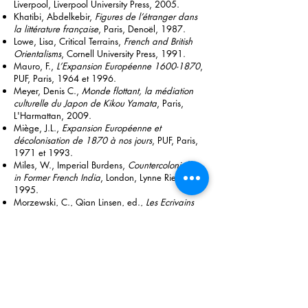
Liverpool, Liverpool University Press, 2005.
Khatibi, Abdelkebir,
Figures de l’étranger dans
la littérature française
, Paris, Denoël, 1987.
Lowe, Lisa, Critical Terrains,
French and British
Orientalisms
, Cornell University Press, 1991.
Mauro, F.,
L’Expansion Européenne
1600-1870
,
PUF, Paris, 1964 et 1996.
Meyer, Denis C.,
Monde flottant, la médiation
culturelle du Japon de Kikou Yamata
, Paris,
L'Harmattan, 2009.
Miège, J.L.,
Expansion Européenne et
décolonisation de 1870 à nos jours
, PUF, Paris,
1971 et 1993.
Miles, W., Imperial Burdens,
Countercolonialism
in Former French India
, London, Lynne Rienner,
1995.
Morzewski, C., Qian Linsen, ed.,
Les Ecrivains
français du XXe siècle et la Chine
, Artois Presses
Université, Presses Universitaires de Nankin,
2001.
Moura, Jean-Marc,
Lire l’exotisme
, Paris, Dunod,
1992.
Moura, Jean-Marc,
L’image du tiers monde dans
le roman français contemporain
, Paris, Presses
Universitaires de France, 1992.