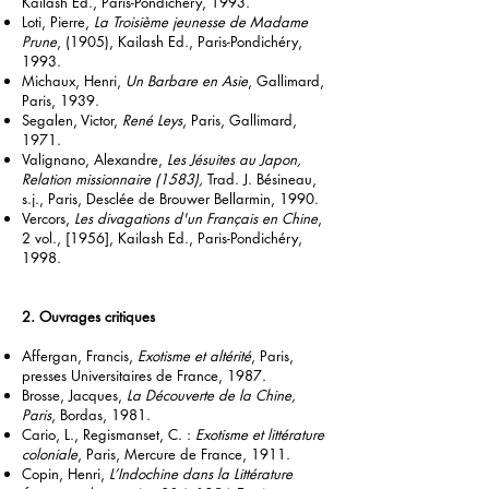
Kailash Ed., Paris-Pondichéry, 1993.
Loti, Pierre,
La Troisième jeunesse de Madame
Prune
, (1905), Kailash Ed., Paris-Pondichéry,
1993.
Michaux, Henri,
Un Barbare en Asie
, Gallimard,
Paris, 1939.
Segalen, Victor,
René Leys
, Paris, Gallimard,
1971.
Valignano, Alexandre,
Les Jésuites au Japon,
Relation missionnaire (1583),
Trad. J. Bésineau,
s.j., Paris, Desclée de Brouwer Bellarmin, 1990.
Vercors,
Les divagations d'un Français en Chine
,
2 vol., [1956], Kailash Ed., Paris-Pondichéry,
1998.
2. Ouvrages critiques
Affergan, Francis,
Exotisme et altérité
, Paris,
presses Universitaires de France, 1987.
Brosse, Jacques,
La Découverte de la Chine,
Paris
, Bordas, 1981.
Cario, L., Regismanset, C. :
Exotisme et littérature
coloniale
, Paris, Mercure de France, 1911.
Copin, Henri,
L’Indochine dans la Littérature