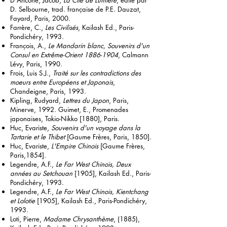
D'Ancône, Jacob,
La Cité de Lumière
, édité par
D. Selbourne, trad. française de P.E. Dauzat,
Fayard, Paris, 2000.
Farrère, C.,
Les Civilisés
, Kailash Ed., Paris-
Pondichéry, 1993.
François, A.,
Le Mandarin blanc, Souvenirs d'un
Consul en Extrême-Orient
1886-1904
, Calmann
Lévy, Paris, 1990.
Frois, Luis S.J.,
Traité sur les contradictions des
moeurs entre Européens et Japonais
,
Chandeigne, Paris, 1993.
Kipling, Rudyard,
Lettres du Japon
, Paris,
Minerve, 1992. Guimet, E., Promenades
japonaises, Tokio-Nikko [1880], Paris.
Huc, Evariste,
Souvenirs d'un voyage dans la
Tartarie et le Thibet
[Gaume Frères, Paris, 1850].
Huc, Evariste,
L'Empire Chinois
[Gaume Frères,
Paris,1854].
Legendre, A.F.,
Le Far West Chinois, Deux
années au Setchouan
[1905], Kailash Ed., Paris-
Pondichéry, 1993.
Legendre, A.F.,
Le Far West Chinois, Kientchang
et Lolotie
[1905], Kailash Ed., Paris-Pondichéry,
1993.
Loti, Pierre,
Madame Chrysanthème
, (1885),