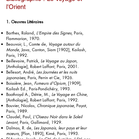
l'Orient
1. Oeuvres Littéraires
Barthes, Roland,
L'Empire des Signes
, Paris,
Flammarion, 1970.
Beauvoir, L., Comte de,
Voyage autour du
Monde
, Java, Canton, Siam [1902], Kailash,
Paris, 1992.
Beillevaire, Patrick,
Le Voyage au Japon
,
[Anthologie], Robert Laffont, Paris, 2001.
Bellesort, André,
Les Journées et les nuits
japonaises
, Paris, Perrin et Cie, 1926.
Boissière, Jean,
Fumeurs d'Opium
, [1909],
Kailash Ed., Paris-Pondichéry, 1993.
Boothroyd A., Détrie, M.,
Le Voyage en Chine
,
[Anthologie], Robert Laffont, Paris, 1992.
Bouvier, Nicolas,
Chronique japonaise
, Payot,
Paris, 1989.
Claudel, Paul,
L'Oiseau Noir dans le Soleil
Levant
, Paris, Gallimard, 1929.
Dalmas, R. de,
Les Japonais, leur pays et leur
moeurs
, [Plon, 1893], Kimé, Paris, 1993.