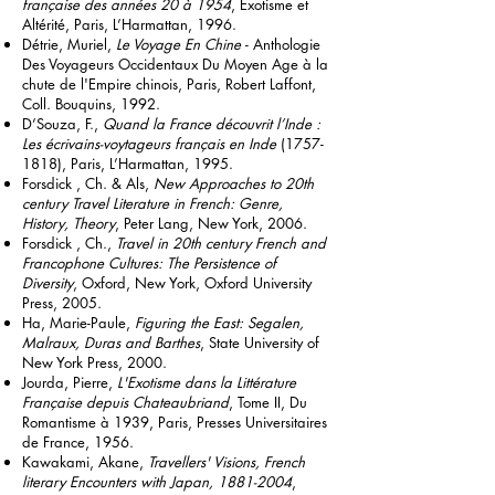
française des années 20 à 1954
, Exotisme et
Altérité, Paris, L’Harmattan, 1996.
Détrie, Muriel,
Le Voyage En Chine
- Anthologie
Des Voyageurs Occidentaux Du Moyen Age à la
chute de l'Empire chinois, Paris, Robert Laffont,
Coll. Bouquins, 1992.
D’Souza, F.,
Quand la France découvrit l’Inde :
Les écrivains-voytageurs français en Inde
(1757-
1818)
, Paris, L’Harmattan, 1995.
Forsdick , Ch. & Als,
New Approaches to 20th
century Travel Literature in French: Genre,
History, Theory
, Peter Lang, New York, 2006.
Forsdick , Ch.,
Travel in 20th century French and
Francophone Cultures: The Persistence of
Diversity
, Oxford, New York, Oxford University
Press, 2005.
Ha, Marie-Paule,
Figuring the East: Segalen,
Malraux, Duras and Barthes
, State University of
New York Press, 2000.
Jourda, Pierre,
L'Exotisme dans la Littérature
Française depuis Chateaubriand
, Tome II, Du
Romantisme à 1939, Paris, Presses Universitaires
de France, 1956.
Kawakami, Akane,
Travellers' Visions, French
literary Encounters with Japan,
1881-2004
,