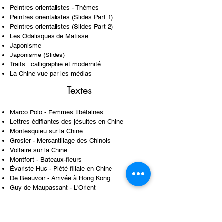
Peintres orientalistes - Thèmes
Peintres orientalistes (Slides Part 1)
Peintres orientalistes (Slides Part 2)
Les Odalisques de Matisse
Japonisme
Japonisme (Slides)
Traits : calligraphie et modernité
La Chine vue par les médias
Textes
Marco Polo - Femmes tibétaines
Lettres édifiantes des jésuites en Chine
Montesquieu sur la Chine
Grosier - Mercantillage des Chinois
Voltaire sur la Chine
Montfort - Bateaux-fleurs
Évariste Huc - Piété filiale en Chine
De Beauvoir - Arrivée à Hong Kong
Guy de Maupassant - L'Orient
Guy de Maupassant - Chine et Japon
Dalmas - Les moeurs des Japonais
L.-F. Allou - Arrivée à Hong Kong