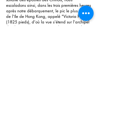
escaladons ainsi, dans les trois premières heures
après notre débarquement, le pic le plus élevé
de l'île de Hong Kong, appelé "Victoria Peak"
(1825 pieds), d'où la vue s'étend sur l'archipel
des îles environnantes, et, au loin, jusqu'à la
grande mer. Mais quelles terres pelées et
dénudées que ces premières côtes de Chine !
Quel chaos de roches grisâtres et de montagnes
désertes ! [...]
Pour terminer une journée déjà si intéressante, le
Gouverneur, au lieu de nous servir le festin
préparé par son cuisinier français, réputé
excellent, nous donne dans le plus chinois des
restaurants de la ville, chez Hang-Fa-Loh-Chung,
dans Taëping-Schan, un vrai souper de
mandarin. Nous grimpons au sommet de
l'édifice de bois, qui compte à chaque étage
une trentaine de cabinets particuliers. Un tapage
infernal y règne de toutes parts, et tout y brille de
lanternes bariolées. Aux sons des violons à une
corde et des tambourins de quatre jeunes
Chinoises rieuses et peintes, nous nous trouvons
avec le Gouverneur, sir Charles Mac Donnell,