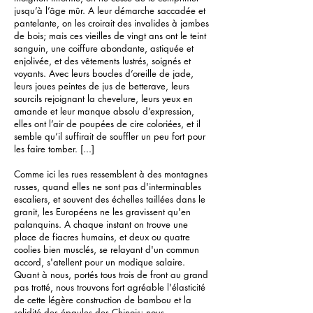
jusqu’à l’âge mûr. A leur démarche saccadée et
pantelante, on les croirait des invalides à jambes
de bois; mais ces vieilles de vingt ans ont le teint
sanguin, une coiffure abondante, astiquée et
enjolivée, et des vêtements lustrés, soignés et
voyants. Avec leurs boucles d’oreille de jade,
leurs joues peintes de jus de betterave, leurs
sourcils rejoignant la chevelure, leurs yeux en
amande et leur manque absolu d’expression,
elles ont l’air de poupées de cire coloriées, et il
semble qu’il suffirait de souffler un peu fort pour
les faire tomber. [...]
Comme ici les rues ressemblent à des montagnes
russes, quand elles ne sont pas d'interminables
escaliers, et souvent des échelles taillées dans le
granit, les Européens ne les gravissent qu'en
palanquins. A chaque instant on trouve une
place de fiacres humains, et deux ou quatre
coolies bien musclés, se relayant d'un commun
accord, s'atellent pour un modique salaire.
Quant à nous, portés tous trois de front au grand
pas trotté, nous trouvons fort agréable l'élasticité
de cette légère construction de bambou et la
solidité des épaules des Chinois; nous