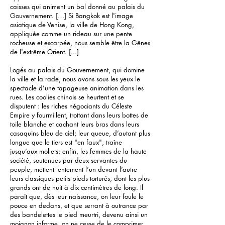
caisses qui animent un bal donné au palais du
Gouvernement. […] Si Bangkok est l'image
asiatique de Venise, la ville de Hong Kong,
appliquée comme un rideau sur une pente
rocheuse et escarpée, nous semble être la Gênes
de l'extrême Orient. [...]
Logés au palais du Gouvernement, qui domine
la ville et la rade, nous avons sous les yeux le
spectacle d’une tapageuse animation dans les
rues. Les coolies chinois se heurtent et se
disputent : les riches négociants du Céleste
Empire y fourmillent, trottant dans leurs bottes de
toile blanche et cachant leurs bras dans leurs
casaquins bleu de ciel; leur queue, d’autant plus
longue que le tiers est "en faux", traîne
jusqu’aux mollets; enfin, les femmes de la haute
société, soutenues par deux servantes du
peuple, mettent lentement l’un devant l’autre
leurs classiques petits pieds torturés, dont les plus
grands ont de huit à dix centimètres de long. Il
paraît que, dès leur naissance, on leur foule le
pouce en dedans, et que serrant à outrance par
des bandelettes le pied meurtri, devenu ainsi un
moignon informe, on ne cesse de le comprimer