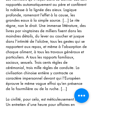
rapportés automatiquement au père et confèrent
la noblesse à la lignée des aïeux. Logique
profonde, ramenant l’effet à la cause, les
grandes eaux à la simple source. […] Le rite
règne, non le droit. Une immense littérature, des
livres par vingtaines de milliers fixent dans les
moindres détails, du lever au coucher et jusque
dans l’intimité de l’alcôve, tous les gestes qui se
rapportent aux repas, et même à l’absorption de
chaque aliment, à tous les travaux généraux et
particuliers. A tous les rapports familiaux,
sociaux, sexuels. Trois cents règles de
cérémonial, trois mille règles de conduite. La
civilisation chinoise entière y contracte ce
caractère impersonnel devant qui l’Européen
éprouve le même vague effroi qu’en présence
de la fourmilière ou de la ruche. […]
La civilité, pour cela, est méticuleusement stylisée.
Un entretien d’une heure pour affaires en
consomme les trois quarts. La bienveillance est
obligatoire, le sourire stéréotypé. Le Chinois
pousse la politesse jusqu’à l’importunité, ce qui
n’est peut-être pas le comble de la politesse. La
franchise européenne, et plus encore