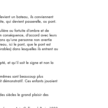
 devient un bateau, ils conviennent
ite, qui devient passerelle, ou pont.
ulière ou fortuite d’ombre et de
en conséquence, d’accord avec leurs
ans qu’une personne non avertie
teau, ici le pont, que le pont est
érables) dans lesquelles ils entrent au
té, et qu’il soit le signe et non la
es mêmes sont beaucoup plus
it démonstratif. Ces enfants jouaient
des siècles le grand plaisir des