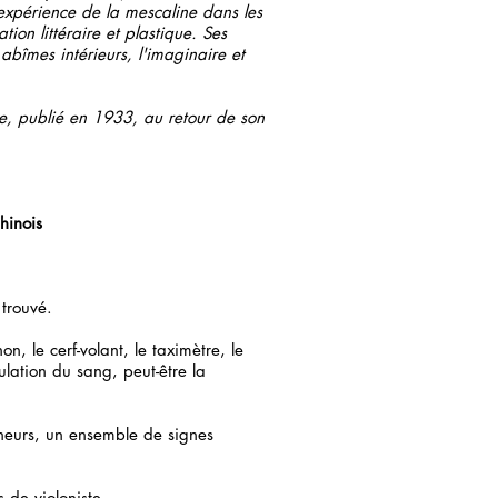
'expérience de la mescaline dans les
ion littéraire et plastique. Ses
abîmes intérieurs, l'imaginaire et
ie, publié en 1933, au retour de son
hinois
 trouvé.
n, le cerf-volant, le taximètre, le
ulation du sang, peut-être la
eneurs, un ensemble de signes
s de violoniste.