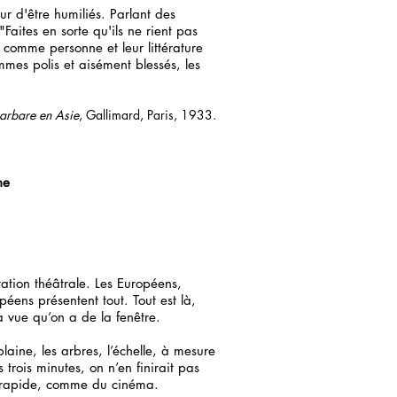
r d'être humiliés. Parlant des
Faites en sorte qu'ils ne rient pas
r comme personne et leur littérature
ommes polis et aisément blessés, les
arbare en Asie
, Gallimard, Paris, 1933.
ne
tation théâtrale. Les Européens,
éens présentent tout. Tout est là,
 vue qu’on a de la fenêtre.
plaine, les arbres, l’échelle, à mesure
rois minutes, on n’en finirait pas
t rapide, comme du cinéma.