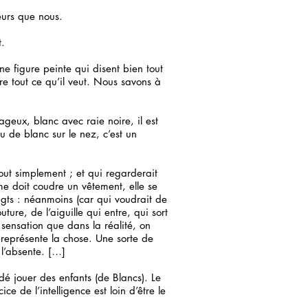
eurs que nous.
t.
e figure peinte qui disent bien tout
dire tout ce qu’il veut. Nous savons à
rageux, blanc avec raie noire, il est
peu de blanc sur le nez, c’est un
out simplement ; et qui regarderait
me doit coudre un vêtement, elle se
oigts : néanmoins (car qui voudrait de
uture, de l’aiguille qui entre, qui sort
sensation que dans la réalité, on
e représente la chose. Une sorte de
 l’absente. […]
rdé jouer des enfants (de Blancs). Le
ce de l’intelligence est loin d’être le