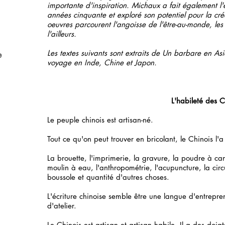
importante d'inspiration. Michaux a fait également l
années cinquante et exploré son potentiel pour la créat
oeuvres parcourent l'angoisse de l'être-au-monde, les 
l'ailleurs.
Les textes suivants sont extraits de Un barbare en As
e
voyage en Inde, Chine et Japon.
L'habileté des C
Le peuple chinois est artisan-né.
Tout ce qu'on peut trouver en bricolant, le Chinois l'a
La brouette, l'imprimerie, la gravure, la poudre à cano
moulin à eau, l'anthropométrie, l'acupuncture, la circ
boussole et quantité d'autres choses.
L'écriture chinoise semble être une langue d'entrepr
d'atelier.
Le Chinois est artisan et artisan habile. Il a des doigt