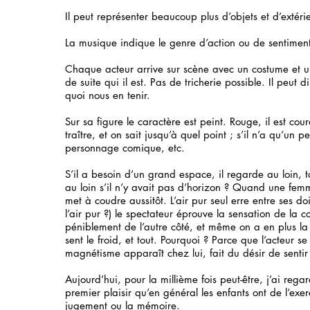
Il peut représenter beaucoup plus d’objets et d’extéri
La musique indique le genre d’action ou de sentimen
Chaque acteur arrive sur scène avec un costume et un
de suite qui il est. Pas de tricherie possible. Il peut 
quoi nous en tenir.
Sur sa figure le caractère est peint. Rouge, il est cou
traître, et on sait jusqu’à quel point ; s’il n’a qu’un 
personnage comique, etc.
S’il a besoin d’un grand espace, il regarde au loin, t
au loin s’il n’y avait pas d’horizon ? Quand une fem
met à coudre aussitôt. L’air pur seul erre entre ses d
l’air pur ?) le spectateur éprouve la sensation de la co
péniblement de l’autre côté, et même on a en plus la 
sent le froid, et tout. Pourquoi ? Parce que l’acteur s
magnétisme apparaît chez lui, fait du désir de sentir
Aujourd’hui, pour la millième fois peut-être, j’ai rega
premier plaisir qu’en général les enfants ont de l’exerci
jugement ou la mémoire.