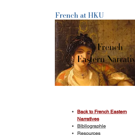
French at HKU
French
Eastern Narrati
Back to French Eastern
Narratives
Bibliographie
Resources