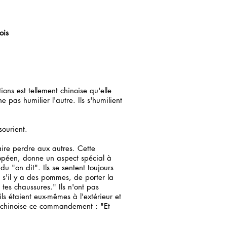
ois
ions est tellement chinoise qu'elle
ne pas humilier l'autre. Ils s'humilient
sourient.
aire perdre aux autres. Cette
ropéen, donne un aspect spécial à
 du "on dit". Ils se sentent toujours
 s'il y a des pommes, de porter la
 tes chaussures." Ils n'ont pas
s étaient eux-mêmes à l'extérieur et
e chinoise ce commandement : "Et