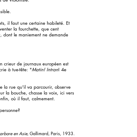
sible.
 il faut une certaine habileté. Et
nventer la fourchette, que cent
ent, dont le maniement ne demande
n crieur de journaux européen est
ie à tue-tête: "
Matin! Intran
! 4e
e la rue qu'il va parcourir, observe
ur la bouche, chasse la voix, ici vers
nfin, où il faut, calmement.
a personne?
arbare en Asie
, Gallimard, Paris, 1933.