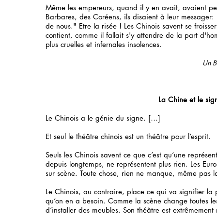
Même les empereurs, quand il y en avait, avaient peu
Barbares, des Coréens, ils disaient à leur messager: "
de nous." Etre la risée ! Les Chinois savent se froisse
contient, comme il fallait s'y attendre de la part d'h
plus cruelles et infernales insolences.
Un B
La Chine et le sig
Le Chinois a le génie du signe. […]
Et seul le théâtre chinois est un théâtre pour l’esprit.
Seuls les Chinois savent ce que c’est qu’une représen
depuis longtemps, ne représentent plus rien. Les Europ
sur scène. Toute chose, rien ne manque, même pas la
Le Chinois, au contraire, place ce qui va signifier la 
qu’on en a besoin. Comme la scène change toutes les t
d’installer des meubles. Son théâtre est extrêmemen