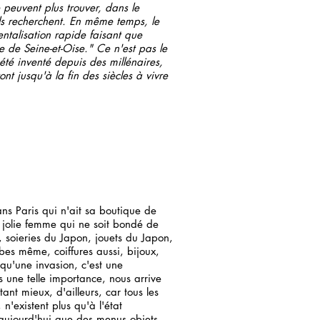
 peuvent plus trouver, dans le
'ils recherchent. En même temps, le
ntalisation rapide faisant que
e de Seine-et-Oise." Ce n'est pas le
té inventé depuis des millénaires,
ont jusqu'à la fin des siècles à vivre
ans Paris qui n'ait sa boutique de
e jolie femme qui ne soit bondé de
, soieries du Japon, jouets du Japon,
robes même, coiffures aussi, bijoux,
qu'une invasion, c'est une
is une telle importance, nous arrive
 tant mieux, d'ailleurs, car tous les
n'existent plus qu'à l'état
e aujourd'hui que des menus objets