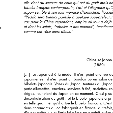
elle vient au secours de ceux qui ont du goût mais ne
bibelot français contemporain, l'art et l'élégance qu
Japon semble à son tour menacé d'extinction, l'occide
"Yeddo sera bientôt pareille à quelque sous-préfectur
cas pour la Chine cependant, empire où tout a déjà é
et dont les sujets, "rebelles à nos moeurs", "continuer
e
comme ont vécu leurs aïeux."
Chine et Japon
(1880)
[...] Le Japon est à la mode. Il n'est point une rue d
japonneries ; il n'est point un boudoir ou un salon d
bibelots japonais. Vases du Japon, tentures du Japon
porte-allumettes, encriers, services à thé, assiettes, 
sièges, tout vient du Japon en ce moment. C'est plus 
décentralisation du goût ; et le bibelot japonais a pr
en telle quantité, qu'il a tué le bibelot français. C'est
riens charmants qu'on fabriquait en France, autrefois, 
d'« antiquités » ; et Paris lui-même ne produit guèr