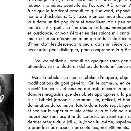
hideux, maniérés, peinturlurés. Pourquoi ? Dira-t-on.
à ce que le fabricant produit ce qui se vend, répond
nombre d'acheteurs. Or, l'ascension continue des co
la surface un flot populaire et travailleur, mais peu art
meuble, et le goût, ce flair des races fines, manquant 
et lourdaude, on voit s'étaler en des salons millionnair
toute la hideur d'ornementation qui séduit infaillible
d'hier, dont les descendants seuls, dans un siècle ou 
nécessaire pour distinguer, pour comprendre la grâce
L'œuvre véritable, produit de quelques rares génie
atteindre, se manifeste en dehors de toute influenc
Mais le bibelot, ce menu mobilier d'étagère, objet d
modifications du goût général. Or, le commun, en c
société française, et ceux en qui reste encore un peu
dans les magasins que des objets appropriés à la pays
sur le bibelot japonais, charmant, fin, délicat, et bo
domination du commun, fatale dans toute république
et non sur la supériorité intellectuelle, a fait de nou
industrieux sans esprit ni délicatesse, puissant sans s
dernier refuge du « joli », le Japon lui-même, suprêm
à prendre nos mœurs, nos coutumes, nos vêtements, c