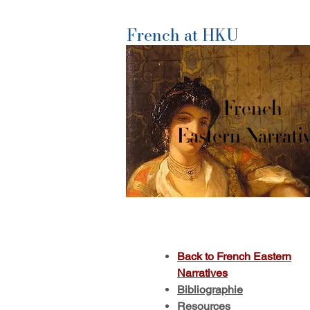
French at HKU
French
Eastern Narrati
Back to French Eastern
Narratives
Bibliographie
Resources