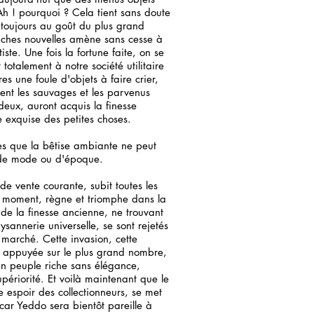
 Ah ! pourquoi ? Cela tient sans doute
 toujours au goût du plus grand
uches nouvelles amène sans cesse à
iste. Une fois la fortune faite, on se
totalement à notre société utilitaire
es une foule d'objets à faire crier,
ment les sauvages et les parvenus
deux, auront acquis la finesse
 exquise des petites choses.
s que la bêtise ambiante ne peut
e de mode ou d'époque.
e vente courante, subit toutes les
e moment, règne et triomphe dans la
 de la finesse ancienne, ne trouvant
annerie universelle, se sont rejetés
n marché. Cette invasion, cette
 appuyée sur le plus grand nombre,
s un peuple riche sans élégance,
upériorité. Et voilà maintenant que le
e espoir des collectionneurs, se met
ar Yeddo sera bientôt pareille à