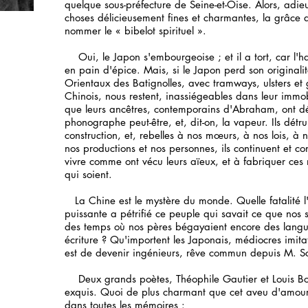
quelque sous-préfecture de Seine-et-Oise. Alors, adie
choses délicieusement fines et charmantes, la grâce d
nommer le « bibelot spirituel ».
Oui, le Japon s'embourgeoise ; et il a tort, car l'ha
en pain d'épice. Mais, si le Japon perd son originali
Orientaux des Batignolles, avec tramways, ulsters et g
Chinois, nous restent, inassiégeables dans leur immo
que leurs ancêtres, contemporains d'Abraham, ont déc
phonographe peut-être, et, dit-on, la vapeur. Ils détr
construction, et, rebelles à nos mœurs, à nos lois, à 
nos productions et nos personnes, ils continuent et con
vivre comme ont vécu leurs aïeux, et à fabriquer ces m
qui soient.
La Chine est le mystère du monde. Quelle fatalité l'ét
puissante a pétrifié ce peuple qui savait ce que nos 
des temps où nos pères bégayaient encore des langu
écriture ? Qu'importent les Japonais, médiocres imitat
est de devenir ingénieurs, rêve commun depuis M. Scr
Deux grands poètes, Théophile Gautier et Louis Boui
exquis. Quoi de plus charmant que cet aveu d'amour qu
dans toutes les mémoires :