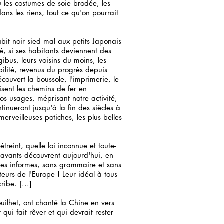
u les costumes de soie brodée, les
ans les riens, tout ce qu'on pourrait
bit noir sied mal aux petits Japonais
té, si ses habitants deviennent des
ibus, leurs voisins du moins, les
bilité, revenus du progrès depuis
ouvert la boussole, l'imprimerie, le
uisent les chemins de fer en
nos usages, méprisant notre activité,
tinueront jusqu'à la fin des siècles à
erveilleuses potiches, les plus belles
reint, quelle loi inconnue et toute-
savants découvrent aujourd'hui, en
es informes, sans grammaire et sans
eurs de l'Europe ! Leur idéal à tous
ibe. [...]
lhet, ont chanté la Chine en vers
i fait rêver et qui devrait rester