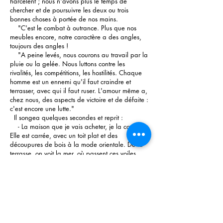
harcèlent ; nous n'avons plus le temps de
chercher et de poursuivre les deux ou trois
bonnes choses à portée de nos mains.
"C'est le combat à outrance. Plus que nos
meubles encore, notre caractère a des angles,
toujours des angles !
"A peine levés, nous courons au travail par la
pluie ou la gelée. Nous luttons contre les
rivalités, les compétitions, les hostilités. Chaque
homme est un ennemi qu'il faut craindre et
terrasser, avec qui il faut ruser. L'amour même a,
chez nous, des aspects de victoire et de défaite :
c'est encore une lutte."
Il songea quelques secondes et reprit :
- La maison que je vais acheter, je la connais.
Elle est carrée, avec un toit plat et des
découpures de bois à la mode orientale. De la
terrasse, on voit la mer, où passent ces voiles
blanches, en forme d'ailes pointues, des
bateaux grecs ou musulmans. Les murs du
dehors sont presque sans ouvertures. Un grand
jardin, où l'air est lourd sous le parasol des
palmiers, forme le milieu de cette demeure, Un
jet d'eau monte sous les arbres et s'émiette en
retombant dans un large bassin de marbre dont