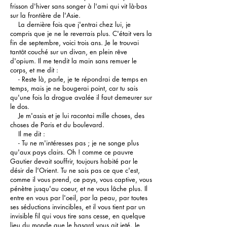
frisson d'hiver sans songer à l'ami qui vit là-bas
sur la frontière de l'Asie.
La dernière fois que j'entrai chez lui, je
compris que je ne le reverrais plus. C'était vers la
fin de septembre, voici trois ans. Je le trouvai
tantôt couché sur un divan, en plein rêve
d'opium. Il me tendit la main sans remuer le
corps, et me dit :
- Reste là, parle, je te répondrai de temps en
temps, mais je ne bougerai point, car tu sais
qu'une fois la drogue avalée il faut demeurer sur
le dos.
Je m'assis et je lui racontai mille choses, des
choses de Paris et du boulevard.
Il me dit :
- Tu ne m'intéresses pas ; je ne songe plus
qu'aux pays clairs. Oh ! comme ce pauvre
Gautier devait souffrir, toujours habité par le
désir de l'Orient. Tu ne sais pas ce que c'est,
comme il vous prend, ce pays, vous captive, vous
pénètre jusqu'au coeur, et ne vous lâche plus. Il
entre en vous par l'oeil, par la peau, par toutes
ses séductions invincibles, et il vous tient par un
invisible fil qui vous tire sans cesse, en quelque
lieu du monde que le hasard vous ait jeté. Je