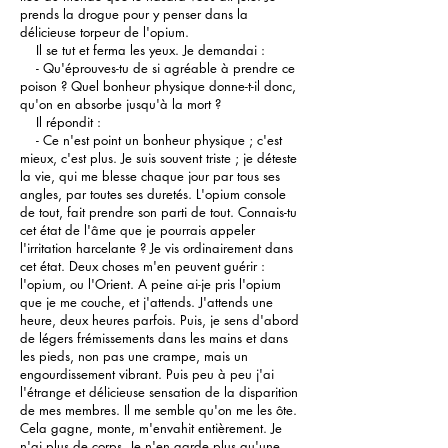
prends la drogue pour y penser dans la
délicieuse torpeur de l'opium.
Il se tut et ferma les yeux. Je demandai :
- Qu'éprouves-tu de si agréable à prendre ce
poison ? Quel bonheur physique donne-t-il donc,
qu'on en absorbe jusqu'à la mort ?
Il répondit :
- Ce n'est point un bonheur physique ; c'est
mieux, c'est plus. Je suis souvent triste ; je déteste
la vie, qui me blesse chaque jour par tous ses
angles, par toutes ses duretés. L'opium console
de tout, fait prendre son parti de tout. Connais-tu
cet état de l'âme que je pourrais appeler
l'irritation harcelante ? Je vis ordinairement dans
cet état. Deux choses m'en peuvent guérir :
l'opium, ou l'Orient. A peine ai-je pris l'opium
que je me couche, et j'attends. J'attends une
heure, deux heures parfois. Puis, je sens d'abord
de légers frémissements dans les mains et dans
les pieds, non pas une crampe, mais un
engourdissement vibrant. Puis peu à peu j'ai
l'étrange et délicieuse sensation de la disparition
de mes membres. Il me semble qu'on me les ôte.
Cela gagne, monte, m'envahit entièrement. Je
n'ai plus de corps. Je n'en garde plus qu'une