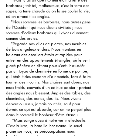
"Mais tu as dit que l'Orient était la terre des
barbares ; tais-toi, malheureux, c'est la terre des
sages, la terre chaude où on laisse couler la vie,
où on arrondit les angles.
"Nous sommes les barbares, nous autres gens
de l'Occident qui nous disons civilisés ; nous
sommes d'odieux barbares qui vivons durement,
comme des brutes.
"Regarde nos villes de pierres, nos meubles
de bois anguleux et durs. Nous montons en
haletant des escaliers étroits et rapides pour
entrer en des appartements étranglés, où le vent
glacé pénètre en sifflant pour s'enfuir aussitôt
par un tuyau de cheminée en forme de pompe,
qui établit des courants d'air mortels, forts à faire
tourner des moulins. Nos chaises sont dures, nos
murs froids, couverts d'un odieux papier ; partout
des angles nous blessent. Angles des tables, des
cheminées, des portes, des lits. Nous vivons
debout ou assis, jamais couchés, sauf pour
dormir, ce qui est absurde, car on ne perçoit plus
dans le sommeil le bonheur d'être étendu.
"Mais songe aussi à notre vie intellectuelle.
C'est la lutte, la bataille incessante. Le souci
plane sur nous, les préoccupations nous