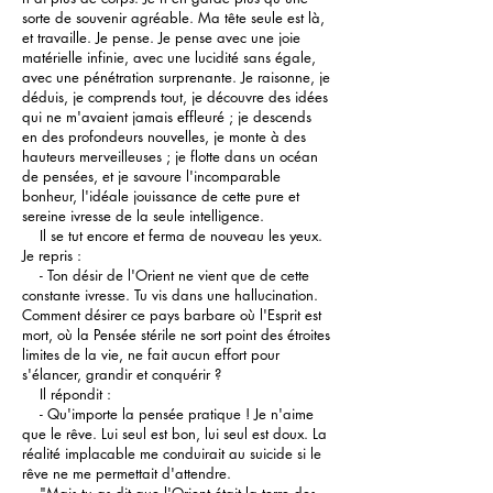
sorte de souvenir agréable. Ma tête seule est là,
et travaille. Je pense. Je pense avec une joie
matérielle infinie, avec une lucidité sans égale,
avec une pénétration surprenante. Je raisonne, je
déduis, je comprends tout, je découvre des idées
qui ne m'avaient jamais effleuré ; je descends
en des profondeurs nouvelles, je monte à des
hauteurs merveilleuses ; je flotte dans un océan
de pensées, et je savoure l'incomparable
bonheur, l'idéale jouissance de cette pure et
sereine ivresse de la seule intelligence.
Il se tut encore et ferma de nouveau les yeux.
Je repris :
- Ton désir de l'Orient ne vient que de cette
constante ivresse. Tu vis dans une hallucination.
Comment désirer ce pays barbare où l'Esprit est
mort, où la Pensée stérile ne sort point des étroites
limites de la vie, ne fait aucun effort pour
s'élancer, grandir et conquérir ?
Il répondit :
- Qu'importe la pensée pratique ! Je n'aime
que le rêve. Lui seul est bon, lui seul est doux. La
réalité implacable me conduirait au suicide si le
rêve ne me permettait d'attendre.