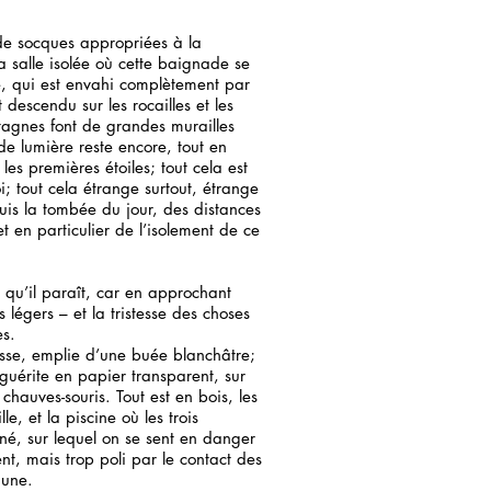
 de socques appropriées à la
la salle isolée où cette baignade se
é, qui est envahi complètement par
 descendu sur les rocailles et les
ntagnes font de grandes murailles
de lumière reste encore, tout en
 les premières étoiles; tout cela est
i; tout cela étrange surtout, étrange
puis la tombée du jour, des distances
t en particulier de l’isolement de ce
 qu’il paraît, car en approchant
 légers – et la tristesse des choses
es.
asse, emplie d’une buée blanchâtre;
guérite en papier transparent, sur
 chauves-souris. Tout est en bois, les
le, et la piscine où les trois
né, sur lequel on se sent en danger
nt, mais trop poli par le contact des
aune.