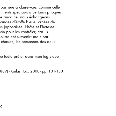
barrière à claire-voie, comme celle
timents spéciaux à certains phoques,
ture anodine, nous échangeons
bandes d’étoffe bleue, ornées de
es japonaises. L’hôte et l’hôtesse,
on pour les contrôler, car ils
ourraient survenir; mais par
es chauds, les personnes des deux
ée toute prête, dans mon logis que
1889) - Kailash Ed., 2000 - pp. 131-133
09