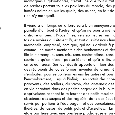
montagnes surplombantes, c'était une ville tout à fai
de navires portant tous les pavillons du monde, des
fumées noires et, sur les quais, des usines; en fait d
rien n'y manquait.
Il viendra un temps où la terre sera bien ennuyeuse 
e
pareille d'un bout à l'autre, et qu'on ne pourra mêm
distraire un peu... Nous fîmes, vers six heures, un mo
tas de navires qui étaient là, et tout aussitôt nous 
mercantile, empressé, comique, qui nous arrivait à p
comme une marée montante : des bonhommes et des
file ininterrompue, sans cris, sans contestations, san
souriante qu'on n'osait pas se fâcher et qu'à la fin, p
on saluait aussi. Sur leur dos ils apportaient tous des 
des récipients de toutes formes, inventés de la maniè
s'emboîter, pour se contenir les uns les autres et puis 
l'encombrement, jusqu'à l'infini; il en sortait des ch
paravents, des souliers, du savon, des lanternes; de
en vie chantant dans des petites cages; de la bijoute
apprivoisées sachant faire tourner des petits moulins
obscènes; des soupes et des ragoûts, dans des écuelle
servis par portions à l'équipage; - et des porcelaines
théières, de tasses, de petits pots et d'assiettes... E
étalé par terre avec une prestesse prodigieuse et un