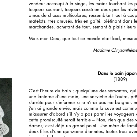
vendeur accroupi à la singe, les mains touchant les pi
toujours souriant, toujours cassé en deux par les révé
amas de choses multicolores, ressemblant tout à cou
matelots, très amusés, très en gaîté, piétinant dans l
marchandes, achetant de tout, semant à plaisir leurs 
Mais mon Dieu, que tout ce monde était laid, mesqui
Madame Chrysanthèm
Dans le bain japon
(1889)
C’est l’heure du bain ; quelqu’une des servantes, qui
une lanterne d’une main, une serviette de l’autre, pr
s’arrête pour s’informer si je n’irai pas me baigner,
j’en ai grande envie, mais comme la cuve est commun
m’assurer d’abord s’il n’y a pas parmi les voyageurs
cette promiscuité serait terrible – Non, rien que des 
dames; c’est déjà un grand point. Une mère de famille
deux filles d’une quinzaine d’années, toutes trois aven