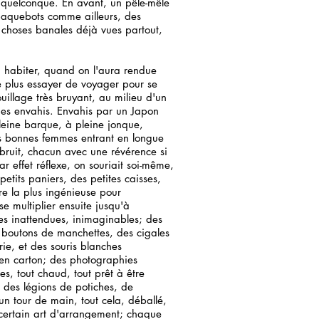
t quelconque. En avant, un pêle-mêle
 paquebots comme ailleurs, des
e choses banales déjà vues partout,
à habiter, quand on l'aura rendue
e plus essayer de voyager pour se
uillage très bruyant, au milieu d'un
fûmes envahis. Envahis par un Japon
leine barque, à pleine jonque,
 bonnes femmes entrant en longue
s bruit, chacun avec une révérence si
ar effet réflexe, on souriait soi-même,
petits paniers, des petites caisses,
re la plus ingénieuse pour
se multiplier ensuite jusqu'à
oses inattendues, inimaginables; des
s boutons de manchettes, des cigales
rie, et des souris blanches
 en carton; des photographies
s, tout chaud, tout prêt à être
, des légions de potiches, de
n un tour de main, tout cela, déballé,
 certain art d'arrangement; chaque