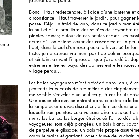
je serai de la partie.
Donc, il faut redescendre, à l’aide d’une lanterne et
circonstance, il faut traverser le jardin, pour gagner 
passe. Déjà un froid de loup, dans ce jardin maniér
la nuit et où le brouillard des soirées de novembre est
plantes naines; autour de ces petites choses, les mo
noires où l’on entend courir des cascades; et un peu 
hème
haut, dans le ciel d’un rose glacial d’hiver, où brillent
triste, je ne saurais vraiment pas trop définir pourquo
et lointain, avivant l’impression que j’avais déjà, de
extrêmes entre les pays, des abîmes entre les races, e
village perdu…
Les belles voyageuses m’ont précédé dans l’eau, à ce
j’entends leurs éclats de rire mêlés à des clapotements
me semble s’envoler d’un seul coup, à ces bruits drôl
Une douce chaleur, en entrant dans la petite salle b
la lampe éclaire avec discrétion, enfermée dans une 
laquelle sont peintes, cela va sans dire, deux ou trois
murs, les bancs, les berges étroites où l’on se déshabil
voyageuses sont déjà plongées; un bois blanc, savon
de perpétuelle glissade; un bois très propre assuréme
corps humains et gardant l’odeur fauve de la chair j