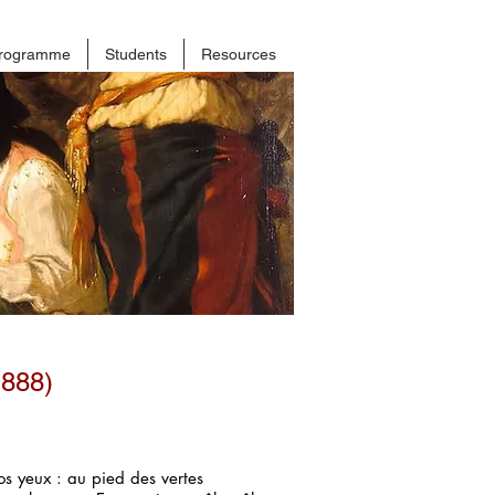
rogramme
Students
Resources
1888)
s yeux : au pied des vertes