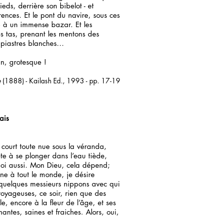
eds, derrière son bibelot - et
rences. Et le pont du navire, sous ces
p à un immense bazar. Et les
es tas, prenant les mentons des
piastres blanches...
n, grotesque !
e
(1888) - Kailash Ed., 1993 - pp. 17-19
ais
 court toute nue sous la véranda,
ête à se plonger dans l’eau tiède,
 moi aussi. Mon Dieu, cela dépend;
e à tout le monde, je désire
 quelques messieurs nippons avec qui
voyageuses, ce soir, rien que des
, encore à la fleur de l’âge, et ses
antes, saines et fraiches. Alors, oui,