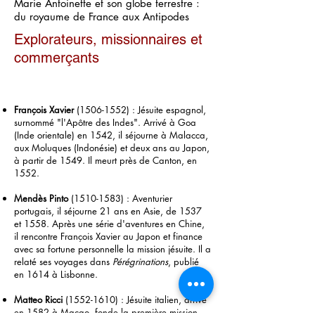
Marie Antoinette et son globe terrestre :
du royaume de France aux Antipodes
Explorateurs, missionnaires et
commerçants
François Xavier
(1506-1552)
: Jésuite espagnol,
surnommé "l'Apôtre des Indes". Arrivé à Goa
(Inde orientale) en 1542, il séjourne à Malacca,
aux Moluques (Indonésie) et deux ans au Japon,
à partir de 1549. Il meurt près de Canton, en
1552.
Mendès Pinto
(1510-1583)
: Aventurier
portugais, il séjourne 21 ans en Asie, de 1537
et 1558. Après une série d'aventures en Chine,
il rencontre François Xavier au Japon et finance
avec sa fortune personnelle la mission jésuite. Il a
relaté ses voyages dans
Pérégrinations
, publié
en 1614 à Lisbonne.
Matteo Ricci
(1552-1610)
: Jésuite italien, arrive
en 1582 à Macao, fonde la première mission