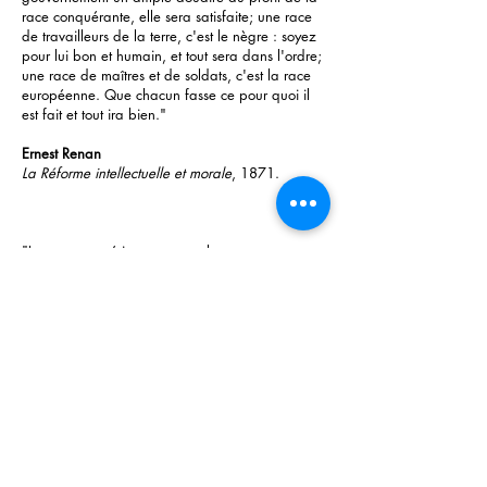
race conquérante, elle sera satisfaite; une race
de travailleurs de la terre, c'est le nègre : soyez
pour lui bon et humain, et tout sera dans l'ordre;
une race de maîtres et de soldats, c'est la race
européenne. Que chacun fasse ce pour quoi il
est fait et tout ira bien."
Ernest Renan
La Réforme intellectuelle et morale
, 1871.
"Les races supérieures ont sur les races
inférieures un droit qu'elles exercent et ce droit,
par une transformation particulière, est en même
temps un devoir de civilisation. Voilà, en propres
termes, la thèse de M. Ferry et l'on voit le
gouvernement français exerçant son droit sur les
races inférieures en allant guerroyer contre elles
et les convertissant de force aux bienfaits de la
civilisation.Races supérieures ! Races inférieures !
C'est bientôt dit. Pour ma part, j'en rabats
singulièrement depuis que j'ai vu des savants
allemands démontrer scientifiquement que la
France devait être vaincue dans la guerre