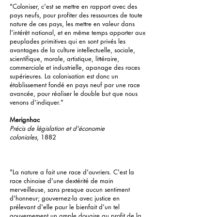
"Coloniser, c'est se mettre en rapport avec des
pays neufs, pour profiter des ressources de toute
nature de ces pays, les mettre en valeur dans
l'intérêt national, et en même temps apporter aux
peuplades primitives qui en sont privés les
avantages de la culture intellectuelle, sociale,
scientifique, morale, artistique, littéraire,
commerciale et industrielle, apanage des races
supérieures. La colonisation est donc un
établissement fondé en pays neuf par une race
avancée, pour réaliser le double but que nous
venons d'indiquer."
Merignhac
Précis de législation et d'économie
coloniales
, 1882
"La nature a fait une race d'ouvriers. C'est la
race chinoise d'une dextérité de main
merveilleuse, sans presque aucun sentiment
d'honneur; gouvernez-la avec justice en
prélevant d'elle pour le bienfait d'un tel
gouvernement un ample douaire au profit de la