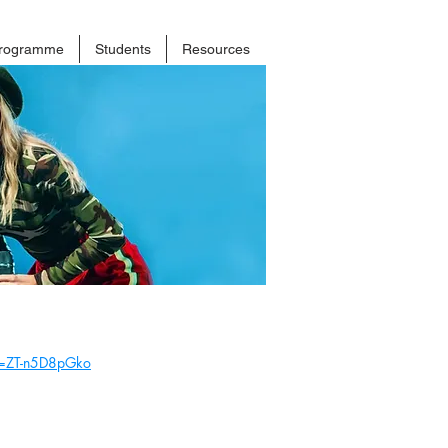
rogramme
Students
Resources
v=ZT-n5D8pGko