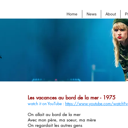
Home
News
About
P
s
Les vacances au bord de la mer - 1975
watch it on YouTube :
https://www.youtube.com/watch?
On allait au bord de la mer
Avec mon père, ma soeur, ma mère
On regardait les autres gens