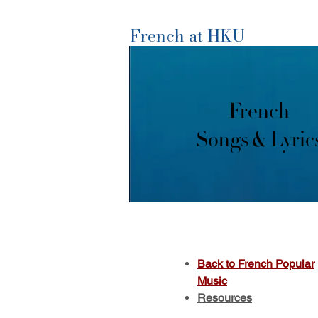
French at HKU
French
Songs & Lyric
Back to French Popular
Music
Resources