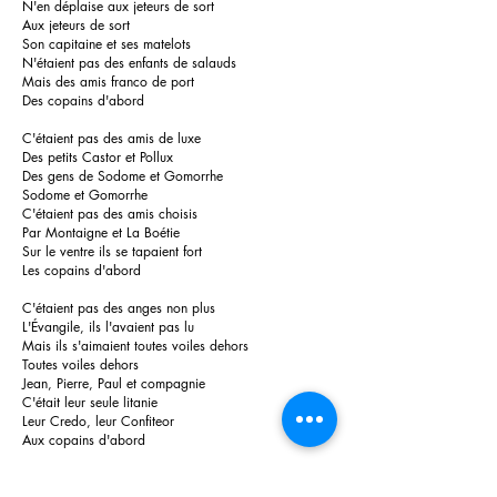
N'en déplaise aux jeteurs de sort
Aux jeteurs de sort
Son capitaine et ses matelots
N'étaient pas des enfants de salauds
Mais des amis franco de port
Des copains d'abord
C'étaient pas des amis de luxe
Des petits Castor et Pollux
Des gens de Sodome et Gomorrhe
Sodome et Gomorrhe
C'étaient pas des amis choisis
Par Montaigne et La Boétie
Sur le ventre ils se tapaient fort
Les copains d'abord
C'étaient pas des anges non plus
L'Évangile, ils l'avaient pas lu
Mais ils s'aimaient toutes voiles dehors
Toutes voiles dehors
Jean, Pierre, Paul et compagnie
C'était leur seule litanie
Leur Credo, leur Confiteor
Aux copains d'abord
Au moindre coup de Trafalgar
C'est l'amitié qui prenait le quart