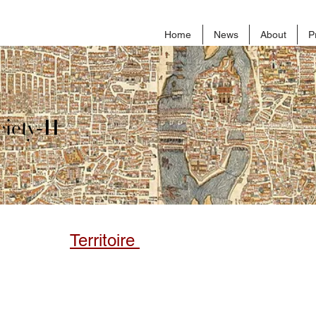
Home
News
About
P
iety-II
Territoire