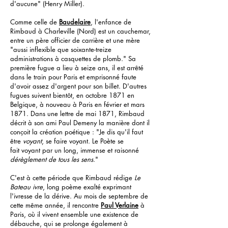
d'aucune" (Henry Miller).
Comme celle de
Baudelaire
, l'enfance de
Rimbaud à Charleville (Nord) est un cauchemar,
entre un père officier de carrière et une mère
"aussi inflexible que soixante-treize
administrations à casquettes de plomb." Sa
première fugue a lieu à seize ans, il est arrêté
dans le train pour Paris et emprisonné faute
d'avoir assez d'argent pour son billet. D'autres
fugues suivent bientôt, en octobre 1871 en
Belgique, à nouveau à Paris en février et mars
1871. Dans une lettre de mai 1871, Rimbaud
décrit à son ami Paul Demeny la manière dont il
conçoit la création poétique : "Je dis qu'il faut
être
voyant
, se faire voyant. Le Poète se
fait voyant par un long, immense et raisonné
dérèglement de tous les sens
."
C'est à cette période que Rimbaud rédige
Le
Bateau ivre
, long poème exalté exprimant
l'ivresse de la dérive. Au mois de septembre de
cette même année, il rencontre
Paul Verlaine
à
Paris, où il vivent ensemble une existence de
débauche, qui se prolonge également à