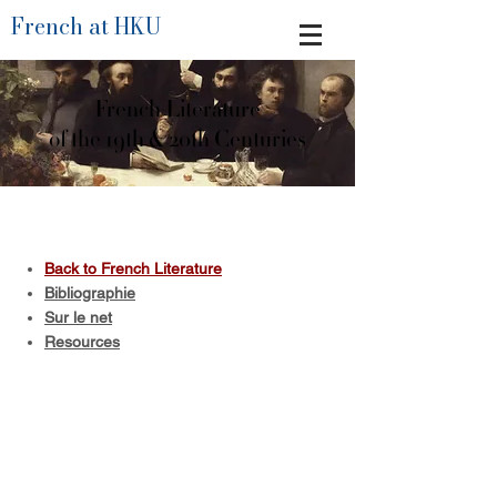
French at HKU
French Literature
of the 19th & 20th Centuries
Back to French Literature
Bibliographie
Sur le net
Resources