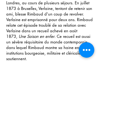
Londres, au cours de plusieurs séjours. En juillet
1873 à Bruxelles, Verlaine, tentant de retenir son
ami, blesse Rimbaud d'un coup de revolver.
Verlaine est emprisonné pour deux ans. Rimbaud
relate cet épisode troublé de sa relation avec
Verlaine dans un recueil achevé en août
1873,
Une Saison en enfer
. Ce recueil est aussi
un sévère réquisitoire du monde contemporain,
dans lequel Rimbaud montre sa haine envers les
institutions bourgeoise, militaire et cléricale qui le
soutiennent.
Rimbaud cesse d'écrire vers 1875,
Les
Illuminations
(publié en 1886) contiennent ses
derniers poèmes, qui apparaissent comme des
"visions", pour la plupart quasi-hermétiques.
Rimbaud est le seul maître de ces tableaux
féeriques, hallucinés, de ces images prises du
réel au cours de ses pérégrinations et recyclées
dans un imaginaire fantasque qui porte la
poésie vers une nouvelle dimension, celle du
chaos et du splendide insensé.
A partir de l'automne 1873, Rimbaud voyage
beaucoup en Europe, exerçant différents métiers,