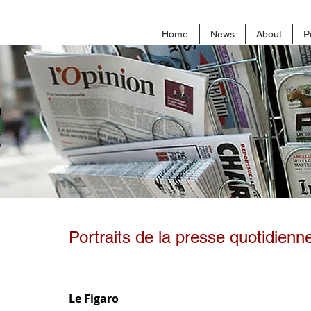
Home
News
About
P
a
g
Portraits de la presse quotidienn
Le Figaro