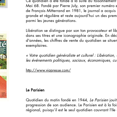
Ce quotidien a été fondé à la suite du foisonnement 
Mai 68. Fondé par Pierre July, son premier numéro es
de François Mitterrand en 1981, le journal a acquis
grande et régulière et reste aujourd’hui un des premi
parmi les jeunes générations.
Libération se distingue par son ton provocateur et li
dans ses titres et une iconographie originale. En dé
d'années, les chiffres de vente du quotidien se situ
exemplaires.
« Votre quotidien généraliste et culturel : Libération,
les événements politiques, sociaux, économiques, cultu
http://www.viapresse.com/
Le Parisien
Quotidien du matin fondé en 1944,
Le Parisien
joui
progression de son audience. Le Parisien est à la foi
régional, puisqu’il est le seul quotidien couvrant l’Il