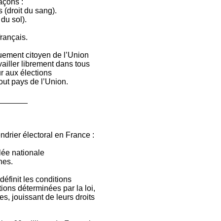
açons :
s (droit du sang).
 du sol).
rançais.
quement citoyen de l’Union
vailler librement dans tous
ur aux élections
ut pays de l’Union.
_______
ndrier électoral en France :
lée nationale
nes.
définit les conditions
tions déterminées par la loi,
s, jouissant de leurs droits