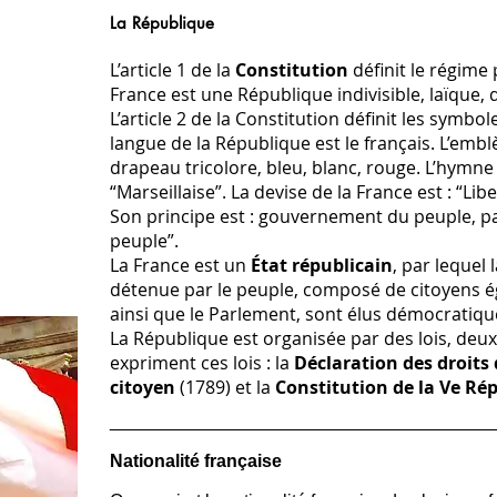
La République
L’article 1 de la
Constitution
définit le régime p
France est une République indivisible, laïque, 
L’article 2 de la Constitution définit les symbol
langue de la République est le français. L’embl
drapeau tricolore, bleu, blanc, rouge. L’hymne 
“Marseillaise”. La devise de la France est : “Libe
Son principe est : gouvernement du peuple, pa
peuple”.
La France est un
État républicain
, par lequel 
détenue par le peuple, composé de citoyens éga
ainsi que le Parlement, sont élus démocratiq
La République est organisée par des lois, deu
expriment ces lois : la
Déclaration des droits
citoyen
(1789) et la
Constitution de la Ve Ré
______________________________________
Nationalité française