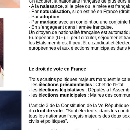
On acquiert la nationalité française de plusieurs f
- A la
naissance
, si le père ou la mère est françai
- Par
naturalisation
, si on est né en France (droit
- Par
adoption
.
- Par
mariage
avec un conjoint ou une conjointe f
- En s’engageant dans l’armée française.
Un citoyen de nationalité française est automati
Européenne (UE). Il peut circuler, séjourner et tra
les Etats membres. Il peut être candidat et électe
européennes et aux élections municipales dans to
______________________________________
Le droit de vote en France
Trois scrutins politiques majeurs marquent le cale
- les
élections présidentielles
: Chef de l’Etat
- les
élections législatives
: Députés à l’Assemb
- les
élections municipales
: Maires des commu
L’article 3 de la Constitution de la Ve République 
du
droit de vote
: “Sont électeurs, dans les condi
tous les nationaux français majeurs des deux sexe
civils et politiques”.