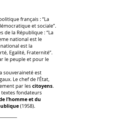
olitique français : “La
démocratique et sociale”.
es de la République : “La
ème national est le
national est la
rté, Egalité, Fraternité”.
r le peuple et pour le
la souveraineté est
ux. Le chef de l’État,
uement par les
citoyens
.
x textes fondateurs
 de l’homme et du
publique
(1958).
_______