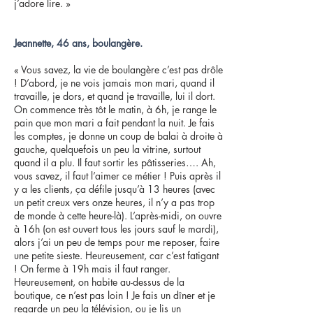
j’adore lire. »
Jeannette, 46 ans, boulangère.
« Vous savez, la vie de boulangère c’est pas drôle
! D’abord, je ne vois jamais mon mari, quand il
travaille, je dors, et quand je travaille, lui il dort.
On commence très tôt le matin, à 6h, je range le
pain que mon mari a fait pendant la nuit. Je fais
les comptes, je donne un coup de balai à droite à
gauche, quelquefois un peu la vitrine, surtout
quand il a plu. Il faut sortir les pâtisseries…. Ah,
vous savez, il faut l’aimer ce métier ! Puis après il
y a les clients, ça défile jusqu’à 13 heures (avec
un petit creux vers onze heures, il n’y a pas trop
de monde à cette heure-là). L’après-midi, on ouvre
à 16h (on est ouvert tous les jours sauf le mardi),
alors j’ai un peu de temps pour me reposer, faire
une petite sieste. Heureusement, car c’est fatigant
! On ferme à 19h mais il faut ranger.
Heureusement, on habite au-dessus de la
boutique, ce n’est pas loin ! Je fais un dîner et je
regarde un peu la télévision, ou je lis un