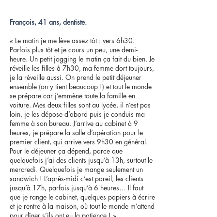
François, 41 ans, dentiste.
« Le matin je me lève assez tôt : vers 6h30.
Parfois plus tôt et je cours un peu, une demi-
heure. Un petit jogging le matin ça fait du bien. Je
réveille les filles à 7h30, ma femme dort toujours,
je la réveille aussi. On prend le petit déjeuner
ensemble (on y tient beaucoup !) et tout le monde
se prépare car j’emmène toute la famille en
voiture. Mes deux filles sont au lycée, il n’est pas
loin, je les dépose d’abord puis je conduis ma
femme à son bureau. J’arrive au cabinet à 9
heures, je prépare la salle d’opération pour le
premier client, qui arrive vers 9h30 en général.
Pour le déjeuner ça dépend, parce que
quelquefois j’ai des clients jusqu’à 13h, surtout le
mercredi. Quelquefois je mange seulement un
sandwich ! L’après-midi c’est pareil, les clients
jusqu’à 17h, parfois jusqu’à 6 heures… Il faut
que je range le cabinet, quelques papiers à écrire
et je rentre à la maison, où tout le monde m’attend
pour dîner s’ils ont eu la patience ! »