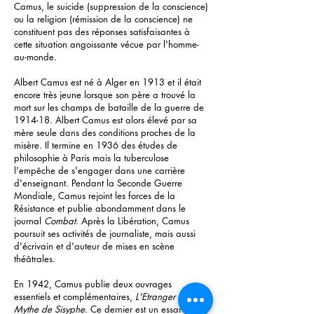
Camus, le suicide (suppression de la conscience)
ou la religion (rémission de la conscience) ne
constituent pas des réponses satisfaisantes à
cette situation angoissante vécue par l'homme-
au-monde.
Albert Camus est né à Alger en 1913 et il était
encore très jeune lorsque son père a trouvé la
mort sur les champs de bataille de la guerre de
1914-18. Albert Camus est alors élevé par sa
mère seule dans des conditions proches de la
misère. Il termine en 1936 des études de
philosophie à Paris mais la tuberculose
l'empêche de s'engager dans une carrière
d'enseignant. Pendant la Seconde Guerre
Mondiale, Camus rejoint les forces de la
Résistance et publie abondamment dans le
journal
Combat
. Après la Libération, Camus
poursuit ses activités de journaliste, mais aussi
d'écrivain et d'auteur de mises en scène
théâtrales.
En 1942, Camus publie deux ouvrages
essentiels et complémentaires,
L'Etranger et Le
Mythe de Sisyphe
. Ce dernier est un essai dans