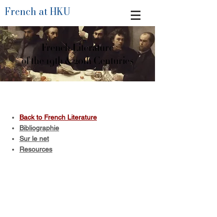
French at HKU
French Literature
of the 19th & 20th Centuries
Back to French Literature
Bibliographie
Sur le net
Resources