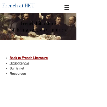
French at HKU
French Literature
of the 19th & 20th Centuries
Back to French Literature
Bibliographie
Sur le net
Resources