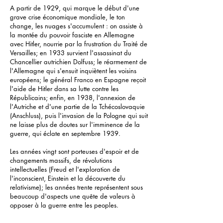
A partir de 1929, qui marque le début d'une
grave crise économique mondiale, le ton
change, les nuages s'accumulent : on assiste à
la montée du pouvoir fasciste en Allemagne
avec Hitler, nourrie par la frustration du Traité de
Versailles; en 1933 survient l'assassinat du
Chancellier autrichien Dolfuss; le réarmement de
l'Allemagne qui s'ensuit inquiètent les voisins
européens; le général Franco en Espagne reçoit
l'aide de Hitler dans sa lutte contre les
Républicains; enfin, en 1938, l'annexion de
l'Autriche et d'une partie de la Tchécoslovaquie
(Anschluss), puis l'invasion de la Pologne qui suit
ne laisse plus de doutes sur l'imminence de la
guerre, qui éclate en septembre 1939.
Les années vingt sont porteuses d'espoir et de
changements massifs, de révolutions
intellectuelles (Freud et l'exploration de
l'inconscient, Einstein et la découverte du
relativisme); les années trente représentent sous
beaucoup d'aspects une quête de valeurs à
opposer à la guerre entre les peoples.