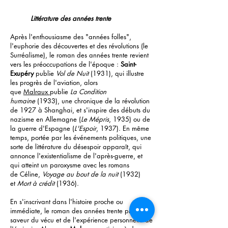
Littérature des années trente
Après l'enthousiasme des "années folles",
l'euphorie des découvertes et des révolutions (le
Surréalisme), le roman des années trente revient
vers les préoccupations de l'époque :
Saint-
Exupéry
publie
Vol de Nuit
(1931), qui illustre
les progrès de l'aviation, alors
que
Malraux
publie
La Condition
humaine
(1933), une chronique de la révolution
de 1927 à Shanghai, et s'inspire des débuts du
nazisme en Allemagne (
Le Mépris
, 1935) ou de
la guerre d'Espagne (
L'Espoir
, 1937). En même
temps, portée par les événements politiques, une
sorte de littérature du désespoir apparaît, qui
annonce l'existentialisme de l'après-guerre, et
qui atteint un paroxysme avec les romans
de Céline,
Voyage au bout de la nuit
(1932)
et
Mort à crédit
(1936).
En s'inscrivant dans l'histoire proche ou
immédiate, le roman des années trente prend la
saveur du vécu et de l'expérience personnelle de