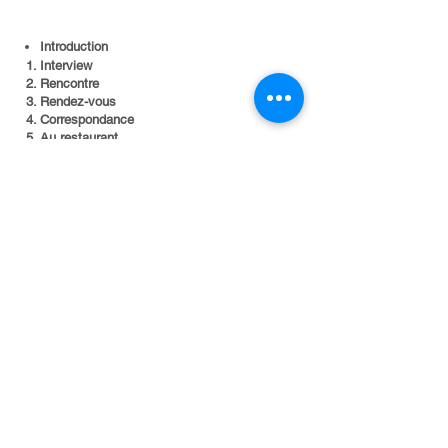
Introduction​
Interview
Rencontre
Rendez-vous
Correspondance
Au restaurant
Au marché
A l'hôtel
A la gare
Au téléphone
Week-end
A la radio
Chez le docteur
Entretien
Le chemin
L'appartement
Au magasin
A l'aéroport
Discussion
Journal
Cinéma
©The University of Hong Kong - 2004